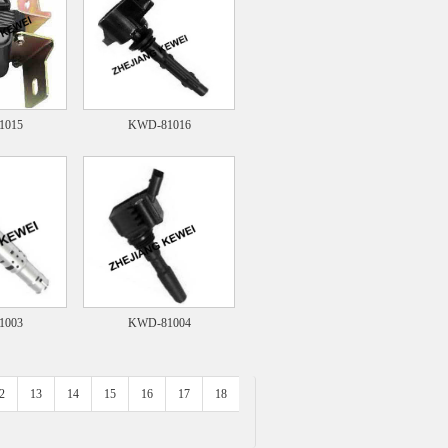
1015
KWD-81016
1003
KWD-81004
2
13
14
15
16
17
18